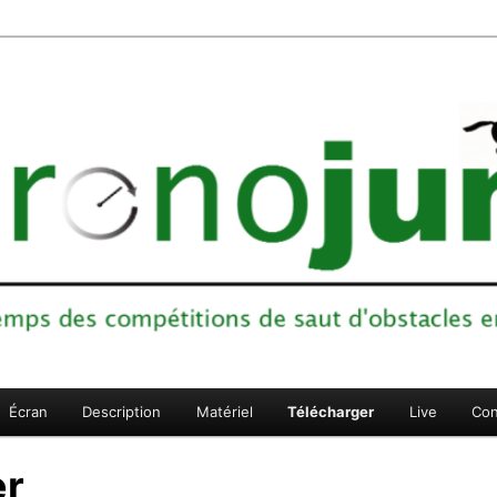
ons de saut d'obstacles en sports équestres
Écran
Description
Matériel
Télécharger
Live
Con
er