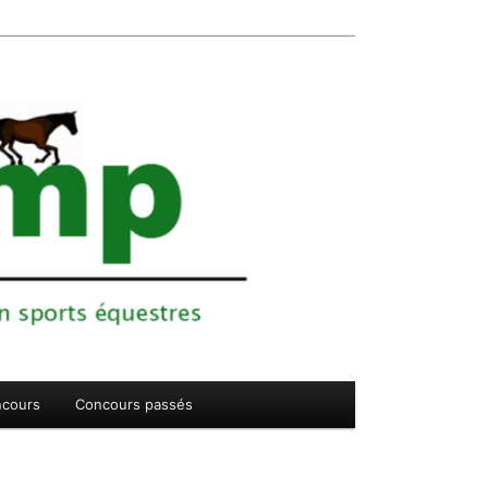
cours
Concours passés