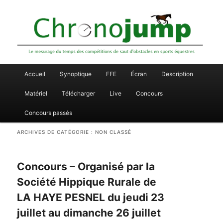
Le mesurage du temps des compétitions de saut d'obstacles en sports
Aller
Aller
équestres
Chronojump
au
au
contenu
contenu
principal
secondaire
Menu
Accueil
Synoptique
FFE
Écran
Description
principal
Matériel
Télécharger
Live
Concours
Concours passés
ARCHIVES DE CATÉGORIE :
NON CLASSÉ
Concours – Organisé par la
Société Hippique Rurale de
LA HAYE PESNEL du jeudi 23
juillet au dimanche 26 juillet