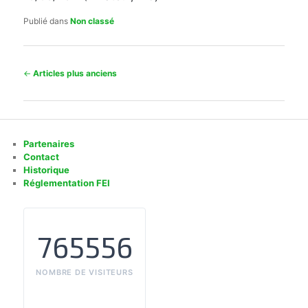
Publié dans
Non classé
Navigation
←
Articles plus anciens
des
articles
Partenaires
Contact
Historique
Réglementation FEI
765556
NOMBRE DE VISITEURS