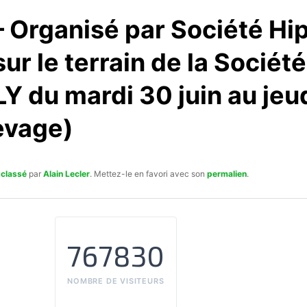
 Organisé par Société Hi
ur le terrain de la Sociét
 du mardi 30 juin au jeudi
evage)
 classé
par
Alain Lecler
. Mettez-le en favori avec son
permalien
.
767830
NOMBRE DE VISITEURS