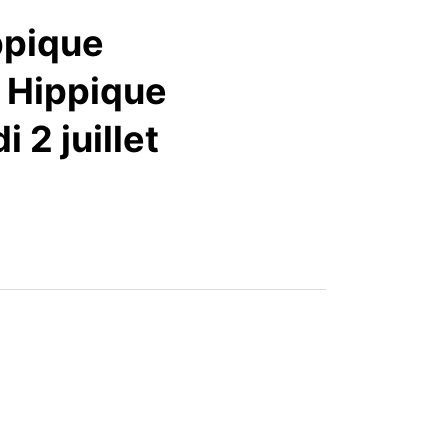
articles
ppique
é Hippique
 2 juillet