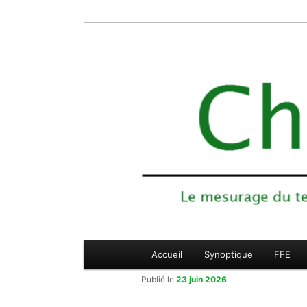
Le mesurage du temps des compétiti
Aller
Chronojump
au
contenu
principal
Menu
Accueil
Synoptique
FFE
principal
Publié le
23 juin 2026