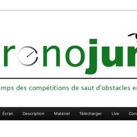
ons de saut d'obstacles en sports équestres
Écran
Description
Matériel
Télécharger
Live
Con