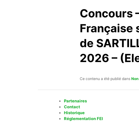
Concours –
Française s
de SARTILLY
2026 – (El
Ce contenu a été publié dans
Non
Partenaires
Contact
Historique
Réglementation FEI