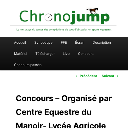
Le mesurage du temps des compétitions de saut d'obstacles en sports
Aller
équestres
Chronojump
au
contenu
principal
Menu
Accueil
Synoptique
FFE
Écran
Description
principal
Matériel
Télécharger
Live
Concours
Concours passés
Navigation
←
Précédent
Suivant
→
des
articles
Concours – Organisé par
Centre Equestre du
Manoir- Lycée Agricole