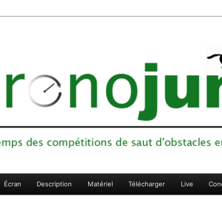
ons de saut d'obstacles en sports équestres
Écran
Description
Matériel
Télécharger
Live
Con