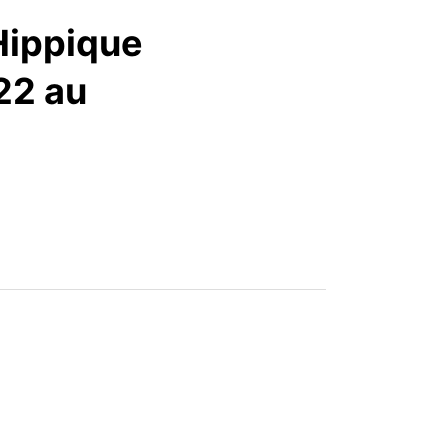
articles
Hippique
22 au