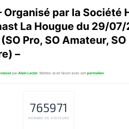
 Organisé par la Société 
aast La Hougue du 29/07/
 (SO Pro, SO Amateur, SO
re) –
 classé
par
Alain Lecler
. Mettez-le en favori avec son
permalien
.
765971
NOMBRE DE VISITEURS