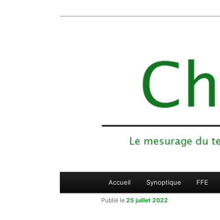
Le mesurage du temps des compétiti
Aller
Chronojump
au
contenu
principal
Menu
Accueil
Synoptique
FFE
principal
Publié le
25 juillet 2022