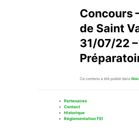
Concours –
de Saint V
31/07/22 –
Préparatoi
Ce contenu a été publié dans
Non
Partenaires
Contact
Historique
Réglementation FEI