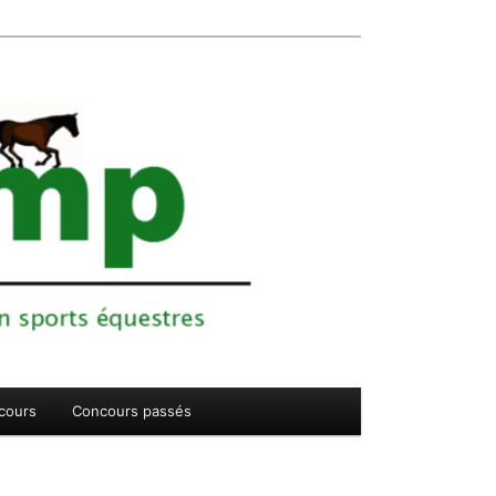
cours
Concours passés