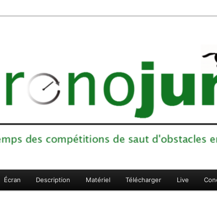
ons de saut d'obstacles en sports équestres
Écran
Description
Matériel
Télécharger
Live
Con