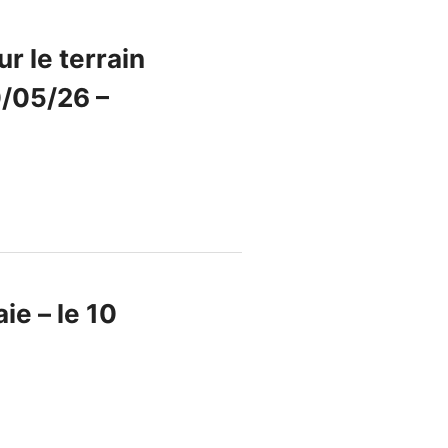
r le terrain
0/05/26 –
e – le 10