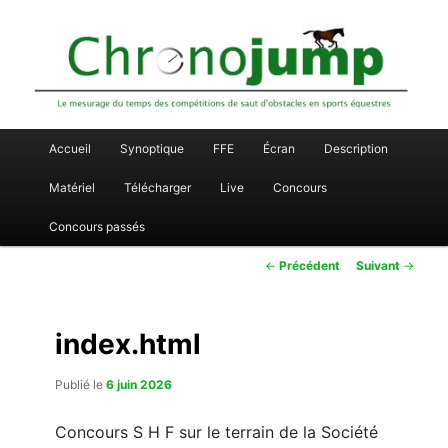
Le mesurage du temps des compétitions de saut d'obstacles en sports
Aller
équestres
Chronojump
au
contenu
principal
Menu
Accueil
Synoptique
FFE
Écran
Description
principal
Matériel
Télécharger
Live
Concours
Concours passés
Navigation
←
Précédent
Suivant
→
des
articles
index.html
Publié le
6 juin 2026
Concours S H F sur le terrain de la Société