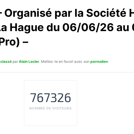
 Organisé par la Société 
La Hague du 06/06/26 au 
Pro) –
 classé
par
Alain Lecler
. Mettez-le en favori avec son
permalien
.
767326
NOMBRE DE VISITEURS