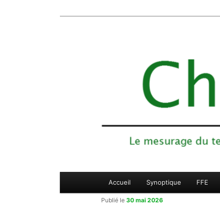
Le mesurage du temps des compétiti
Aller
Chronojump
au
contenu
principal
Menu
Accueil
Synoptique
FFE
principal
Publié le
30 mai 2026