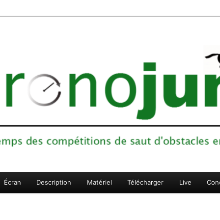
ons de saut d'obstacles en sports équestres
Écran
Description
Matériel
Télécharger
Live
Con