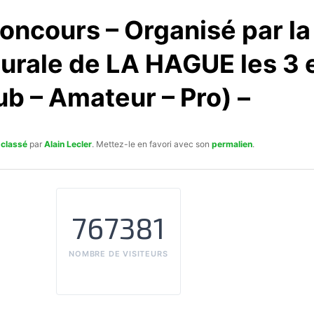
oncours – Organisé par la
urale de LA HAGUE les 3 e
ub – Amateur – Pro) –
 classé
par
Alain Lecler
. Mettez-le en favori avec son
permalien
.
767381
NOMBRE DE VISITEURS