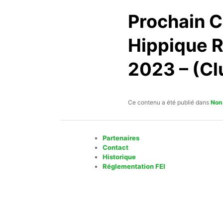
Prochain C
Hippique R
2023 – (Cl
Ce contenu a été publié dans
Non
Partenaires
Contact
Historique
Réglementation FEI