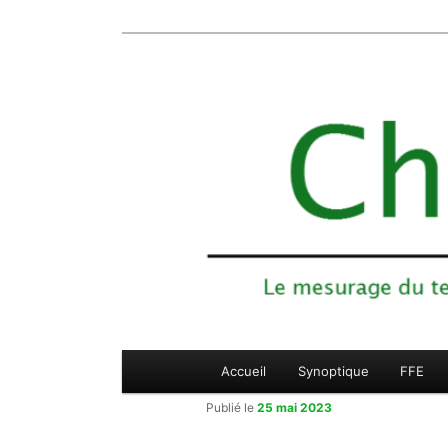
Le mesurage du temps des compétiti
Aller
Chronojump
au
contenu
principal
Menu
Accueil
Synoptique
FFE
principal
Publié le
25 mai 2023