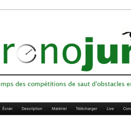
ons de saut d'obstacles en sports équestres
Écran
Description
Matériel
Télécharger
Live
Con