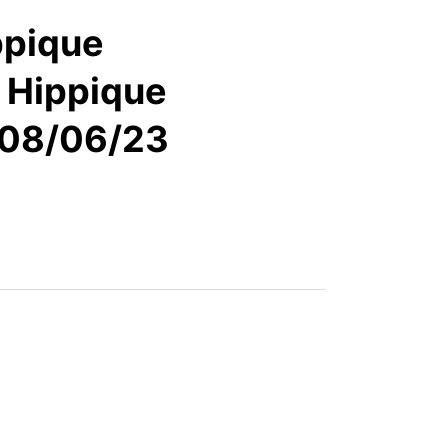
articles
ppique
é Hippique
 08/06/23