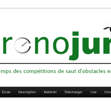
ons de saut d'obstacles en sports équestres
Écran
Description
Matériel
Télécharger
Live
Con