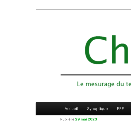
Le mesurage du temps des compétiti
Aller
Chronojump
au
contenu
principal
Menu
Accueil
Synoptique
FFE
principal
Publié le
29 mai 2023